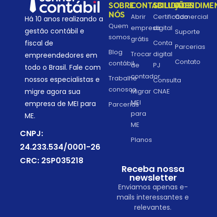
SOBRE
CONTABILIDADE
SOLUÇÕES
ATENDIME
NÓS
Abrir
Certificado
Comercial
Há 10 anos realizando a
Quem
empresa
digital
gestão contábil e
Suporte
somos
grátis
fiscal de
Conta
Parcerias
Blog
Trocar
digital
empreendedores em
Contato
contábil
de
PJ
todo o Brasil. Fale com
contador
Trabalhe
nossos especialistas e
Consulta
conosco
migre agora sua
Migrar
CNAE
MEI
empresa de MEI para
Parcerias
para
ME.
ME
CNPJ:
Planos
24.233.534/0001-26
CRC: 2SP035218
Receba nossa
newsletter
Enviamos apenas e-
mails interessantes e
relevantes.