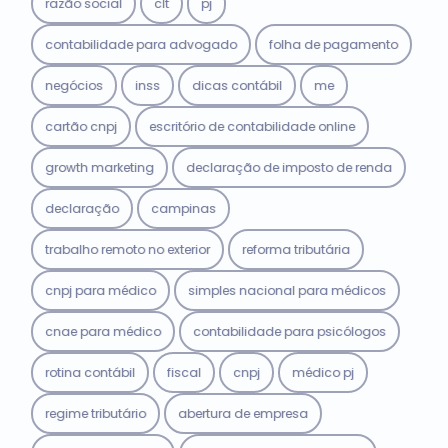
razão social
clt
pj
contabilidade para advogado
folha de pagamento
negócios
inss
dicas contábil
me
cartão cnpj
escritório de contabilidade online
growth marketing
declaração de imposto de renda
declaração
campinas
trabalho remoto no exterior
reforma tributária
cnpj para médico
simples nacional para médicos
cnae para médico
contabilidade para psicólogos
rotina contábil
fiscal
cnpj
médico pj
regime tributário
abertura de empresa