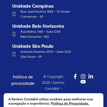
Unidade Campinas
Rua José Paulino, 1399 – 12º Andar
Campinas – SP
Unidade Belo Horizonte
Rua Bahia, 1148 – Sala 1208
Belo Horizonte – MG
Unidade São Paulo
Avenida Paulista, 2073 – Sala 2220
São Paulo - SP
© Copyright
Política de
2026 | Senhor
privacidade
Contábil –
Todos os
A Senhor Contábil utiliza cookies para melhorar sua
direitos
navegação e experiência.
Política de Privacidade.
reservados.