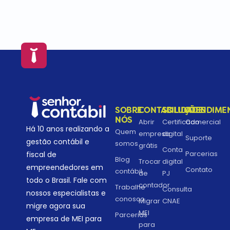
SOBRE
CONTABILIDADE
SOLUÇÕES
ATENDIME
NÓS
Abrir
Certificado
Comercial
Há 10 anos realizando a
Quem
empresa
digital
Suporte
gestão contábil e
somos
grátis
Conta
Parcerias
fiscal de
Blog
Trocar
digital
empreendedores em
Contato
contábil
de
PJ
todo o Brasil. Fale com
contador
Trabalhe
Consulta
nossos especialistas e
conosco
Migrar
CNAE
migre agora sua
MEI
Parcerias
empresa de MEI para
para