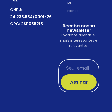
ME.
ME
CNPJ:
Planos
24.233.534/0001-26
CRC: 2SP035218
Receba nossa
newsletter
Enviamos apenas e-
mails interessantes e
relevantes.
Assinar