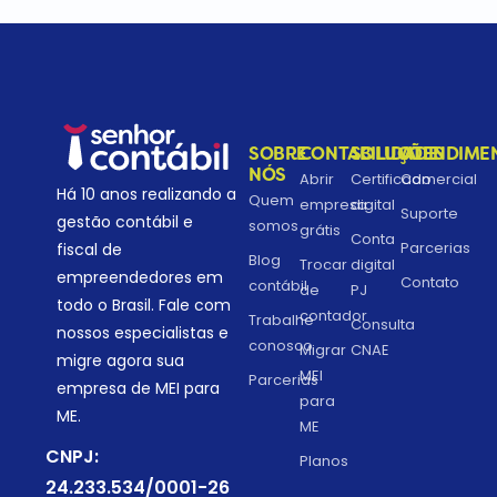
SOBRE
CONTABILIDADE
SOLUÇÕES
ATENDIME
NÓS
Abrir
Certificado
Comercial
Há 10 anos realizando a
Quem
empresa
digital
Suporte
gestão contábil e
somos
grátis
Conta
Parcerias
fiscal de
Blog
Trocar
digital
empreendedores em
Contato
contábil
de
PJ
todo o Brasil. Fale com
contador
Trabalhe
Consulta
nossos especialistas e
conosco
Migrar
CNAE
migre agora sua
MEI
Parcerias
empresa de MEI para
para
ME.
ME
CNPJ:
Planos
24.233.534/0001-26