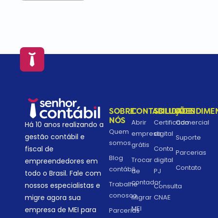
SOBRE
CONTABILIDADE
SOLUÇÕES
ATENDIME
NÓS
Abrir
Certificado
Comercial
Há 10 anos realizando a
Quem
empresa
digital
gestão contábil e
Suporte
somos
grátis
fiscal de
Conta
Parcerias
Blog
Trocar
digital
empreendedores em
Contato
contábil
de
PJ
todo o Brasil. Fale com
contador
Trabalhe
nossos especialistas e
Consulta
conosco
migre agora sua
Migrar
CNAE
MEI
empresa de MEI para
Parcerias