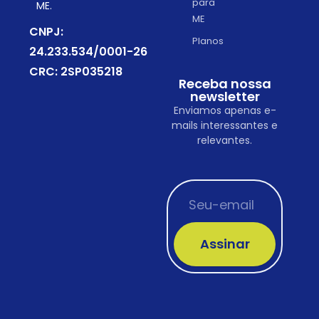
para
ME.
ME
CNPJ:
Planos
24.233.534/0001-26
CRC: 2SP035218
Receba nossa
newsletter
Enviamos apenas e-
mails interessantes e
relevantes.
Assinar