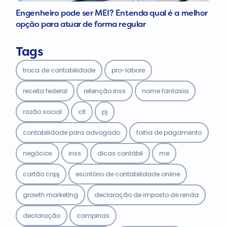
Engenheiro pode ser MEI? Entenda qual é a melhor
opção para atuar de forma regular
Tags
troca de contabilidade
pro-labore
receita federal
retenção inss
nome fantasia
razão social
clt
pj
contabilidade para advogado
folha de pagamento
negócios
inss
dicas contábil
me
cartão cnpj
escritório de contabilidade online
growth marketing
declaração de imposto de renda
declaração
campinas