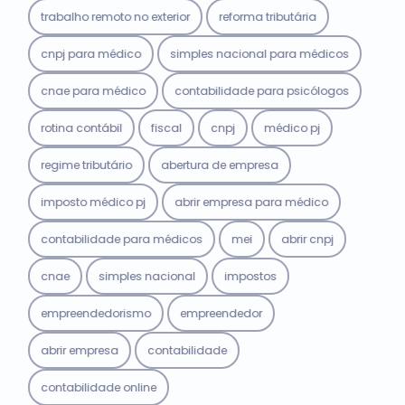
trabalho remoto no exterior
reforma tributária
cnpj para médico
simples nacional para médicos
cnae para médico
contabilidade para psicólogos
rotina contábil
fiscal
cnpj
médico pj
regime tributário
abertura de empresa
imposto médico pj
abrir empresa para médico
contabilidade para médicos
mei
abrir cnpj
cnae
simples nacional
impostos
empreendedorismo
empreendedor
abrir empresa
contabilidade
contabilidade online