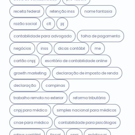
receita federal
retenção inss
nome fantasia
razão social
clt
pj
contabilidade para advogado
folha de pagamento
negócios
inss
dicas contábil
me
cartão cnpj
escritório de contabilidade online
growth marketing
declaração de imposto de renda
declaração
campinas
trabalho remoto no exterior
reforma tributária
cnpj para médico
simples nacional para médicos
cnae para médico
contabilidade para psicólogos
rotina contábil
fiscal
cnpj
médico pj