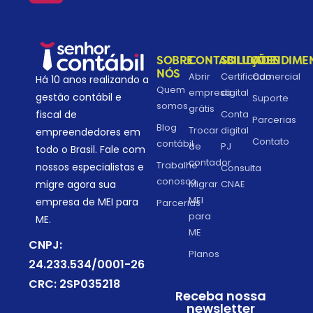
SOBRE
CONTABILIDADE
SOLUÇÕES
ATENDIME
NÓS
Abrir
Certificado
Comercial
Há 10 anos realizando a
Quem
empresa
digital
gestão contábil e
Suporte
somos
grátis
fiscal de
Conta
Parcerias
Blog
Trocar
digital
empreendedores em
Contato
contábil
de
PJ
todo o Brasil. Fale com
contador
Trabalhe
nossos especialistas e
Consulta
conosco
migre agora sua
Migrar
CNAE
MEI
empresa de MEI para
Parcerias
para
ME.
ME
CNPJ:
Planos
24.233.534/0001-26
CRC: 2SP035218
Receba nossa
newsletter