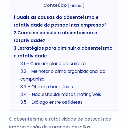
Conteúdo
[
Fechar
]
1
Quais as causas do absenteísmo e
rotatividade de pessoal nas empresas?
2
Como se calcula o absenteísmo e
rotatividade?
3
Estratégias para diminuir o absenteísmo
e rotatividade
3.1
– Criar um plano de carreira
3.2
– Melhorar o clima organizacional da
companhia
3.3
– Ofereça benefícios
3.4
– Não estipular metas inatingíveis
3.5
– Diálogo entre os líderes
O absenteísmo e rotatividade de pessoal nas
empresas são dois grandes desafios