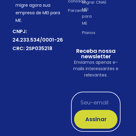
conosco
Migrar
CNAE
migre agora sua
MEI
Parcerias
empresa de MEI para
para
ME.
ME
CNPJ:
Planos
24.233.534/0001-26
CRC: 2SP035218
Receba nossa
newsletter
Enviamos apenas e-
mails interessantes e
relevantes.
Assinar