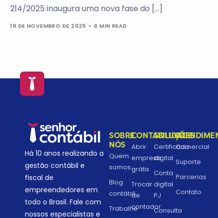
214/2025 inaugura uma nova fase do […]
19 DE NOVEMBRO DE 2025
6 MIN READ
SOBRE
CONTABILIDADE
SOLUÇÕES
ATENDIME
NÓS
Abrir
Certificado
Comercial
Há 10 anos realizando a
Quem
empresa
digital
Suporte
gestão contábil e
somos
grátis
Conta
Parcerias
fiscal de
Blog
Trocar
digital
empreendedores em
Contato
contábil
de
PJ
todo o Brasil. Fale com
contador
Trabalhe
Consulta
nossos especialistas e