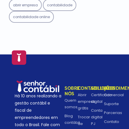
abrir empresa
contabilidade
contabilidade online
SOBRE
CONTABILIDADE
SOLUÇÕES
ATENDIME
NÓS
Abrir
Certificado
Comercial
Há 10 anos realizando a
Quem
empresa
digital
gestão contábil e
Suporte
somos
grátis
fiscal de
Conta
Parcerias
Blog
Trocar
digital
empreendedores em
Contato
contábil
de
PJ
todo o Brasil. Fale com