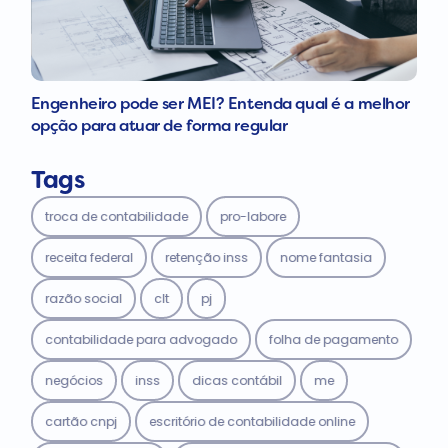
Engenheiro pode ser MEI? Entenda qual é a melhor
opção para atuar de forma regular
Tags
troca de contabilidade
pro-labore
receita federal
retenção inss
nome fantasia
razão social
clt
pj
contabilidade para advogado
folha de pagamento
negócios
inss
dicas contábil
me
cartão cnpj
escritório de contabilidade online