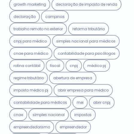
growth marketing
declaração de imposto de renda
declaração
campinas
trabalho remoto no exterior
reforma tributária
cnpj para médico
simples nacional para médicos
cnae para médico
contabilidade para psicólogos
rotina contábil
fiscal
cnpj
médico pj
regime tributário
abertura de empresa
imposto médico pj
abrir empresa para médico
contabilidade para médicos
mei
abrir cnpj
cnae
simples nacional
impostos
empreendedorismo
empreendedor