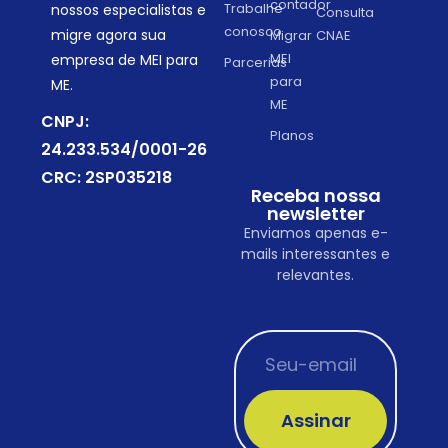
contador
Trabalhe
nossos especialistas e
Consulta
conosco
migre agora sua
Migrar
CNAE
MEI
empresa de MEI para
Parcerias
para
ME.
ME
CNPJ:
Planos
24.233.534/0001-26
CRC: 2SP035218
Receba nossa
newsletter
Enviamos apenas e-
mails interessantes e
relevantes.
Assinar