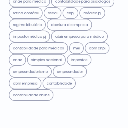
cnae para médico
contabilidade para psicólogos
rotina contábil
fiscal
cnpj
médico pj
regime tributário
abertura de empresa
imposto médico pj
abrir empresa para médico
contabilidade para médicos
mei
abrir cnpj
cnae
simples nacional
impostos
empreendedorismo
empreendedor
abrir empresa
contabilidade
contabilidade online