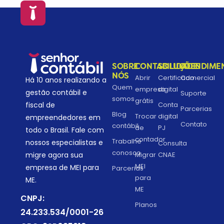
SOBRE
CONTABILIDADE
SOLUÇÕES
ATENDIME
NÓS
Abrir
Certificado
Comercial
Há 10 anos realizando a
Quem
empresa
digital
gestão contábil e
Suporte
somos
grátis
fiscal de
Conta
Parcerias
Blog
Trocar
digital
empreendedores em
Contato
contábil
de
PJ
todo o Brasil. Fale com
contador
Trabalhe
nossos especialistas e
Consulta
conosco
migre agora sua
Migrar
CNAE
MEI
empresa de MEI para
Parcerias
para
ME.
ME
CNPJ:
Planos
24.233.534/0001-26