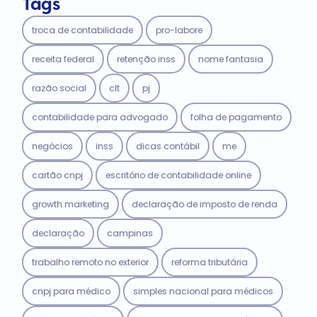
Tags
troca de contabilidade
pro-labore
receita federal
retenção inss
nome fantasia
razão social
clt
pj
contabilidade para advogado
folha de pagamento
negócios
inss
dicas contábil
me
cartão cnpj
escritório de contabilidade online
growth marketing
declaração de imposto de renda
declaração
campinas
trabalho remoto no exterior
reforma tributária
cnpj para médico
simples nacional para médicos