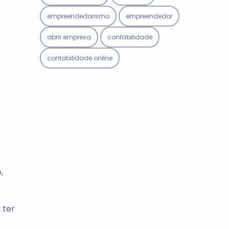
empreendedorismo
empreendedor
abrir empresa
contabilidade
contabilidade online
,
 ter