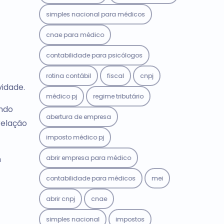
simples nacional para médicos
cnae para médico
contabilidade para psicólogos
rotina contábil
fiscal
cnpj
idade.
médico pj
regime tributário
ando
abertura de empresa
relação
imposto médico pj
abrir empresa para médico
m
contabilidade para médicos
mei
abrir cnpj
cnae
simples nacional
impostos