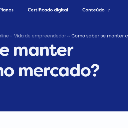
Planos
Certificado digital
Conteúdo
esa grátis
Blog Contábil
line
Vida de empreendedor
Como saber se manter c
se manter
 Contador
Abertura de empres
Contabilidade Onlin
er MEI
no mercado?