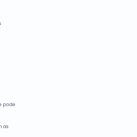
s
ue pode
m as