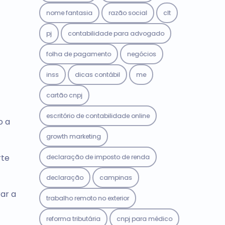
nome fantasia
razão social
clt
pj
contabilidade para advogado
folha de pagamento
negócios
inss
dicas contábil
me
cartão cnpj
escritório de contabilidade online
o a
growth marketing
rte
declaração de imposto de renda
declaração
campinas
ar a
trabalho remoto no exterior
reforma tributária
cnpj para médico