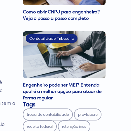
Como abrir CNPJ para engenheiro?
Veja o passo a passo completo
Contabilidade
,
Tributário
é
Engenheiro pode ser MEI? Entenda
o.
qual é a melhor opção para atuar de
forma regular
mitem a
Tags
troca de contabilidade
pro-labore
io
receita federal
retenção inss