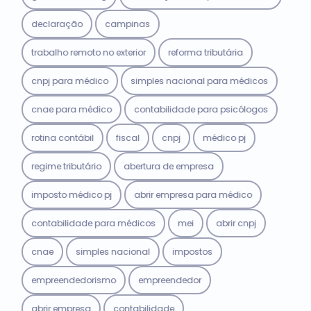
declaração
campinas
trabalho remoto no exterior
reforma tributária
cnpj para médico
simples nacional para médicos
cnae para médico
contabilidade para psicólogos
rotina contábil
fiscal
cnpj
médico pj
regime tributário
abertura de empresa
imposto médico pj
abrir empresa para médico
contabilidade para médicos
mei
abrir cnpj
cnae
simples nacional
impostos
empreendedorismo
empreendedor
abrir empresa
contabilidade