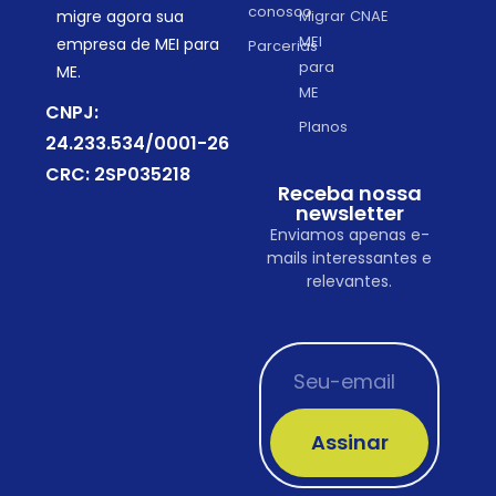
conosco
migre agora sua
Migrar
CNAE
MEI
empresa de MEI para
Parcerias
para
ME.
ME
CNPJ:
Planos
24.233.534/0001-26
CRC: 2SP035218
Receba nossa
newsletter
Enviamos apenas e-
mails interessantes e
relevantes.
Assinar