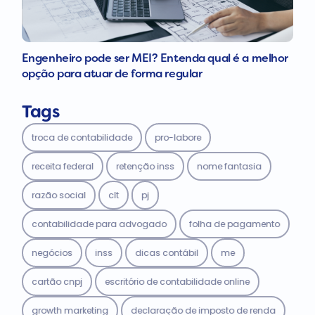
Engenheiro pode ser MEI? Entenda qual é a melhor
opção para atuar de forma regular
Tags
troca de contabilidade
pro-labore
receita federal
retenção inss
nome fantasia
razão social
clt
pj
contabilidade para advogado
folha de pagamento
negócios
inss
dicas contábil
me
cartão cnpj
escritório de contabilidade online
growth marketing
declaração de imposto de renda