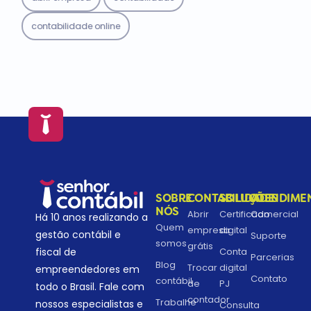
contabilidade online
SOBRE
CONTABILIDADE
SOLUÇÕES
ATENDIME
NÓS
Abrir
Certificado
Comercial
Há 10 anos realizando a
Quem
empresa
digital
gestão contábil e
Suporte
somos
grátis
fiscal de
Conta
Parcerias
Blog
Trocar
digital
empreendedores em
Contato
contábil
de
PJ
todo o Brasil. Fale com
contador
Trabalhe
nossos especialistas e
Consulta