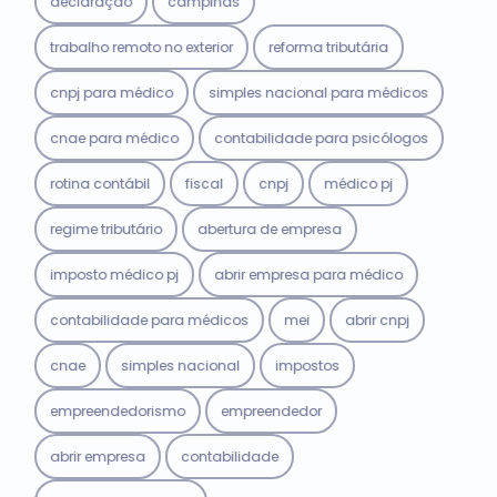
declaração
campinas
trabalho remoto no exterior
reforma tributária
cnpj para médico
simples nacional para médicos
cnae para médico
contabilidade para psicólogos
rotina contábil
fiscal
cnpj
médico pj
regime tributário
abertura de empresa
imposto médico pj
abrir empresa para médico
contabilidade para médicos
mei
abrir cnpj
cnae
simples nacional
impostos
empreendedorismo
empreendedor
abrir empresa
contabilidade