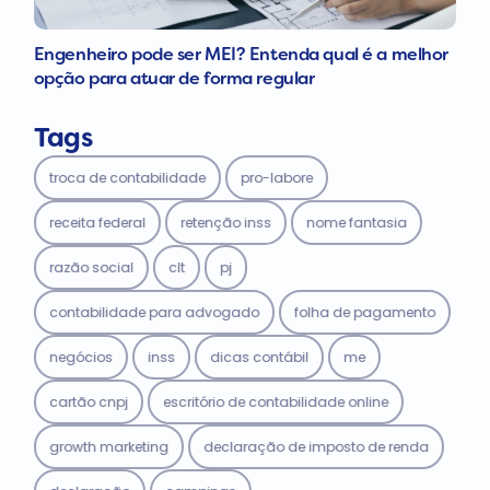
Engenheiro pode ser MEI? Entenda qual é a melhor
opção para atuar de forma regular
Tags
troca de contabilidade
pro-labore
receita federal
retenção inss
nome fantasia
razão social
clt
pj
contabilidade para advogado
folha de pagamento
negócios
inss
dicas contábil
me
cartão cnpj
escritório de contabilidade online
growth marketing
declaração de imposto de renda