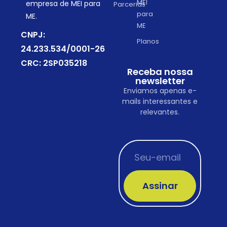
MEI
empresa de MEI para
Parcerias
para
ME.
ME
CNPJ:
Planos
24.233.534/0001-26
CRC: 2SP035218
Receba nossa
newsletter
Enviamos apenas e-
mails interessantes e
relevantes.
Assinar