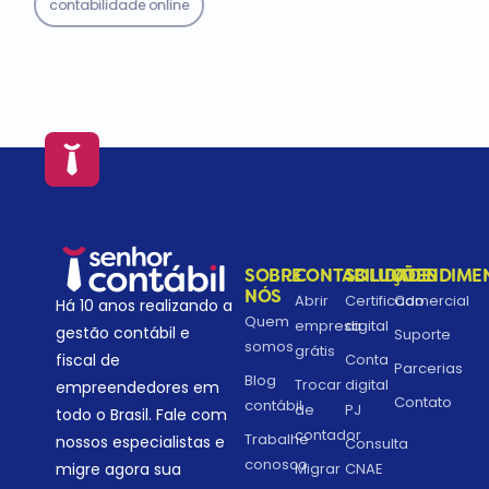
contabilidade online
SOBRE
CONTABILIDADE
SOLUÇÕES
ATENDIME
NÓS
Abrir
Certificado
Comercial
Há 10 anos realizando a
Quem
empresa
digital
gestão contábil e
Suporte
somos
grátis
fiscal de
Conta
Parcerias
Blog
Trocar
digital
empreendedores em
Contato
contábil
de
PJ
todo o Brasil. Fale com
contador
Trabalhe
nossos especialistas e
Consulta
conosco
migre agora sua
Migrar
CNAE