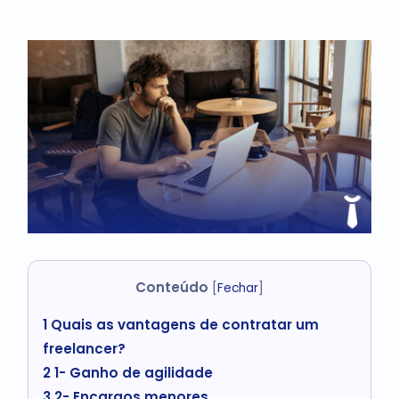
Conteúdo
[
Fechar
]
1
Quais as vantagens de contratar um
freelancer?
2
1- Ganho de agilidade
3
2- Encargos menores