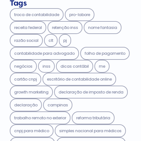
Tags
troca de contabilidade
pro-labore
receita federal
retenção inss
nome fantasia
razão social
clt
pj
contabilidade para advogado
folha de pagamento
negócios
inss
dicas contábil
me
cartão cnpj
escritório de contabilidade online
growth marketing
declaração de imposto de renda
declaração
campinas
trabalho remoto no exterior
reforma tributária
cnpj para médico
simples nacional para médicos