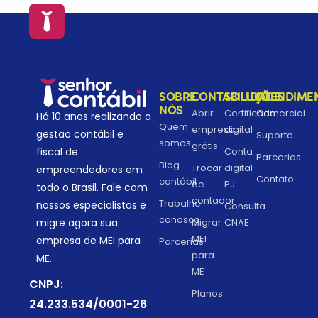
SOBRE
CONTABILIDADE
SOLUÇÕES
ATENDIME
NÓS
Abrir
Certificado
Comercial
Há 10 anos realizando a
Quem
empresa
digital
gestão contábil e
Suporte
somos
grátis
fiscal de
Conta
Parcerias
Blog
Trocar
digital
empreendedores em
Contato
contábil
de
PJ
todo o Brasil. Fale com
contador
Trabalhe
nossos especialistas e
Consulta
conosco
migre agora sua
Migrar
CNAE
MEI
empresa de MEI para
Parcerias
para
ME.
ME
CNPJ:
Planos
24.233.534/0001-26