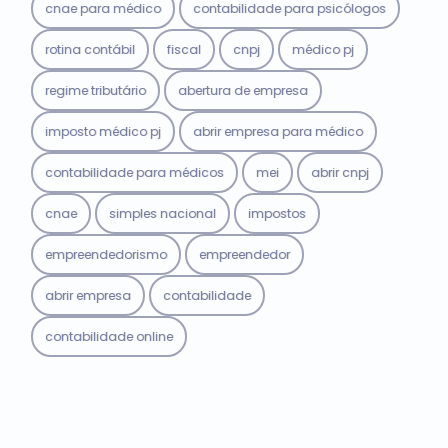
cnae para médico
contabilidade para psicólogos
rotina contábil
fiscal
cnpj
médico pj
regime tributário
abertura de empresa
imposto médico pj
abrir empresa para médico
contabilidade para médicos
mei
abrir cnpj
cnae
simples nacional
impostos
empreendedorismo
empreendedor
abrir empresa
contabilidade
contabilidade online