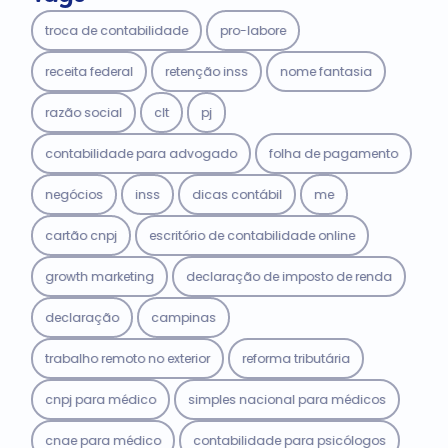
troca de contabilidade
pro-labore
receita federal
retenção inss
nome fantasia
razão social
clt
pj
contabilidade para advogado
folha de pagamento
negócios
inss
dicas contábil
me
cartão cnpj
escritório de contabilidade online
growth marketing
declaração de imposto de renda
declaração
campinas
trabalho remoto no exterior
reforma tributária
cnpj para médico
simples nacional para médicos
cnae para médico
contabilidade para psicólogos