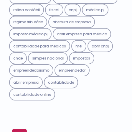
rotina contábil
fiscal
cnpj
médico pj
regime tributário
abertura de empresa
imposto médico pj
abrir empresa para médico
contabilidade para médicos
mei
abrir cnpj
cnae
simples nacional
impostos
empreendedorismo
empreendedor
abrir empresa
contabilidade
contabilidade online