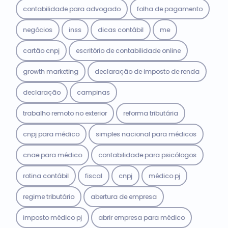
contabilidade para advogado
folha de pagamento
negócios
inss
dicas contábil
me
cartão cnpj
escritório de contabilidade online
growth marketing
declaração de imposto de renda
declaração
campinas
trabalho remoto no exterior
reforma tributária
cnpj para médico
simples nacional para médicos
cnae para médico
contabilidade para psicólogos
rotina contábil
fiscal
cnpj
médico pj
regime tributário
abertura de empresa
imposto médico pj
abrir empresa para médico