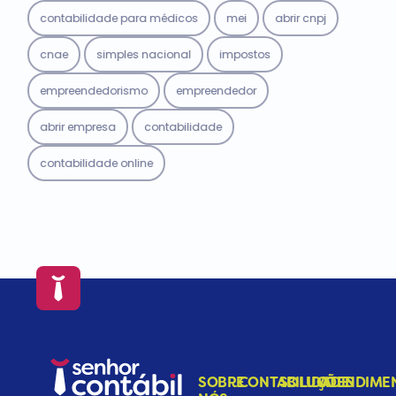
contabilidade para médicos
mei
abrir cnpj
cnae
simples nacional
impostos
empreendedorismo
empreendedor
abrir empresa
contabilidade
contabilidade online
SOBRE
CONTABILIDADE
SOLUÇÕES
ATENDIME