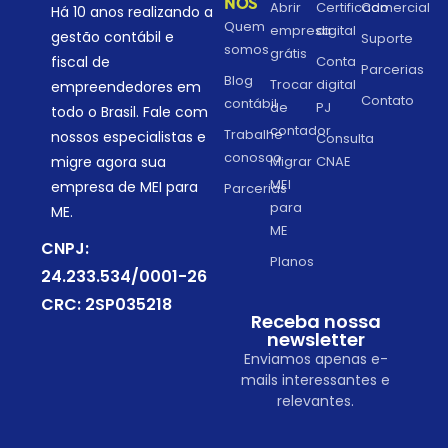
NÓS
Abrir
Certificado
Comercial
Há 10 anos realizando a
Quem
empresa
digital
gestão contábil e
Suporte
somos
grátis
fiscal de
Conta
Parcerias
Blog
Trocar
digital
empreendedores em
Contato
contábil
de
PJ
todo o Brasil. Fale com
contador
Trabalhe
nossos especialistas e
Consulta
conosco
migre agora sua
Migrar
CNAE
MEI
empresa de MEI para
Parcerias
para
ME.
ME
CNPJ:
Planos
24.233.534/0001-26
CRC: 2SP035218
Receba nossa
newsletter
Enviamos apenas e-
mails interessantes e
relevantes.