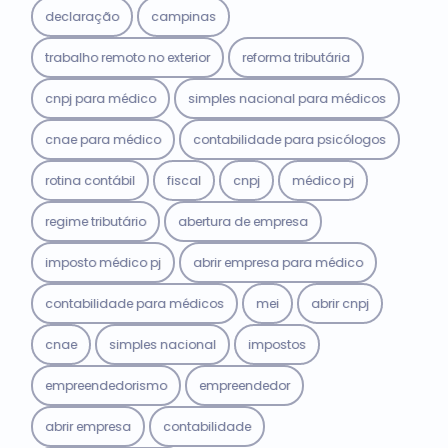
declaração
campinas
trabalho remoto no exterior
reforma tributária
cnpj para médico
simples nacional para médicos
cnae para médico
contabilidade para psicólogos
rotina contábil
fiscal
cnpj
médico pj
regime tributário
abertura de empresa
imposto médico pj
abrir empresa para médico
contabilidade para médicos
mei
abrir cnpj
cnae
simples nacional
impostos
empreendedorismo
empreendedor
abrir empresa
contabilidade