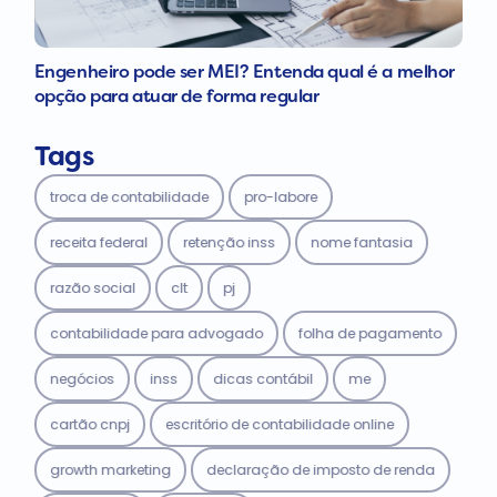
Engenheiro pode ser MEI? Entenda qual é a melhor
opção para atuar de forma regular
Tags
troca de contabilidade
pro-labore
receita federal
retenção inss
nome fantasia
razão social
clt
pj
contabilidade para advogado
folha de pagamento
negócios
inss
dicas contábil
me
cartão cnpj
escritório de contabilidade online
growth marketing
declaração de imposto de renda