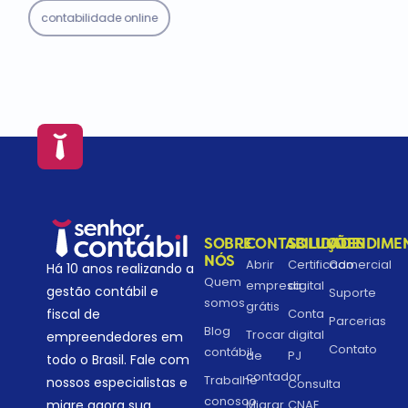
contabilidade online
SOBRE
CONTABILIDADE
SOLUÇÕES
ATENDIME
NÓS
Abrir
Certificado
Comercial
Há 10 anos realizando a
Quem
empresa
digital
gestão contábil e
Suporte
somos
grátis
fiscal de
Conta
Parcerias
Blog
Trocar
digital
empreendedores em
Contato
contábil
de
PJ
todo o Brasil. Fale com
contador
Trabalhe
nossos especialistas e
Consulta
conosco
migre agora sua
Migrar
CNAE