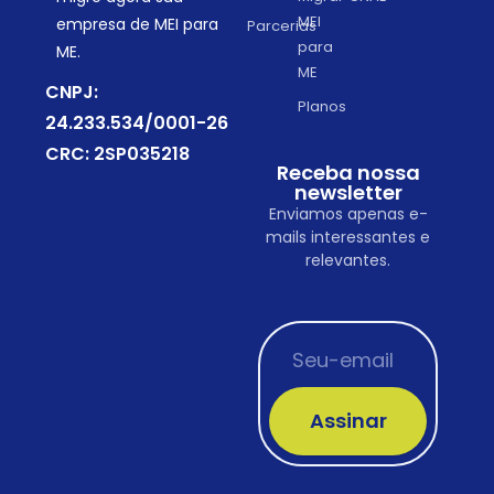
MEI
empresa de MEI para
Parcerias
para
ME.
ME
CNPJ:
Planos
24.233.534/0001-26
CRC: 2SP035218
Receba nossa
newsletter
Enviamos apenas e-
mails interessantes e
relevantes.
Assinar