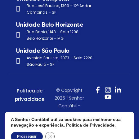
Rua José Paulino, 1399 – 12º Andar
Campinas – SP
Unidade Belo Horizonte
Rua Bahia, 1148 – Sala 1208
Belo Horizonte – MG
Unidade São Paulo
Avenida Paulista, 2073 – Sala 2220
São Paulo - SP
© Copyright
Política de
2026 | Senhor
privacidade
Contábil –
Todos os
A Senhor Contábil utiliza cookies para melhorar sua
direitos
navegação e experiência.
Política de Privacidade.
reservados.
Close GDPR Cookie Banner
Prosseguir