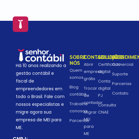
SOBRE
CONTABILIDADE
SOLUÇÕES
ATENDIME
NÓS
Abrir
Certificado
Comercial
Há 10 anos realizando a
Quem
empresa
digital
gestão contábil e
Suporte
somos
grátis
fiscal de
Conta
Parcerias
Blog
Trocar
digital
empreendedores em
Contato
contábil
de
PJ
todo o Brasil. Fale com
contador
Trabalhe
nossos especialistas e
Consulta
conosco
migre agora sua
Migrar
CNAE
MEI
empresa de MEI para
Parcerias
para
ME.
ME
CNPJ: