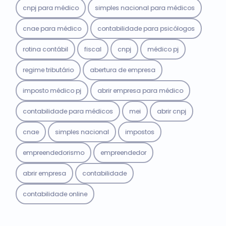
cnpj para médico
simples nacional para médicos
cnae para médico
contabilidade para psicólogos
rotina contábil
fiscal
cnpj
médico pj
regime tributário
abertura de empresa
imposto médico pj
abrir empresa para médico
contabilidade para médicos
mei
abrir cnpj
cnae
simples nacional
impostos
empreendedorismo
empreendedor
abrir empresa
contabilidade
contabilidade online