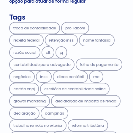
opção para atuar de forma regular
Tags
troca de contabilidade
pro-labore
receita federal
retenção inss
nome fantasia
razão social
clt
pj
contabilidade para advogado
folha de pagamento
negócios
inss
dicas contábil
me
cartão cnpj
escritório de contabilidade online
growth marketing
declaração de imposto de renda
declaração
campinas
trabalho remoto no exterior
reforma tributária