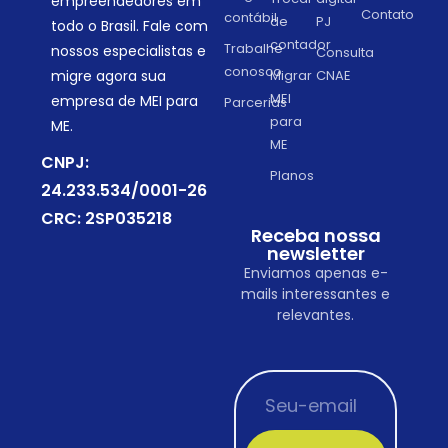
empreendedores em
Contato
contábil
de
PJ
todo o Brasil. Fale com
contador
Trabalhe
nossos especialistas e
Consulta
conosco
migre agora sua
Migrar
CNAE
MEI
empresa de MEI para
Parcerias
para
ME.
ME
CNPJ:
Planos
24.233.534/0001-26
CRC: 2SP035218
Receba nossa
newsletter
Enviamos apenas e-
mails interessantes e
relevantes.