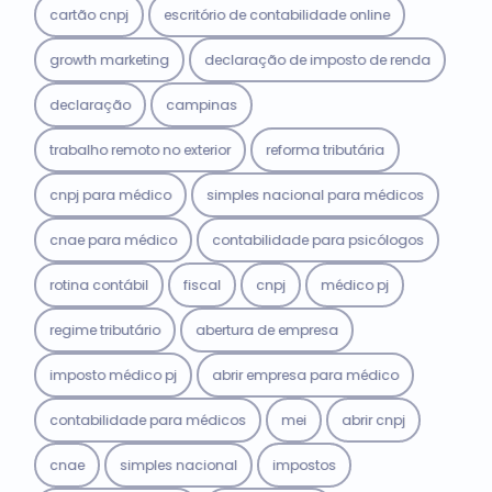
cartão cnpj
escritório de contabilidade online
growth marketing
declaração de imposto de renda
declaração
campinas
trabalho remoto no exterior
reforma tributária
cnpj para médico
simples nacional para médicos
cnae para médico
contabilidade para psicólogos
rotina contábil
fiscal
cnpj
médico pj
regime tributário
abertura de empresa
imposto médico pj
abrir empresa para médico
contabilidade para médicos
mei
abrir cnpj
cnae
simples nacional
impostos