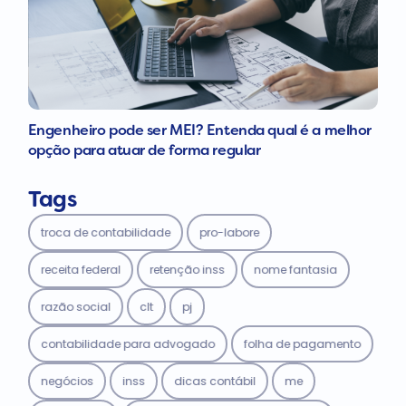
Engenheiro pode ser MEI? Entenda qual é a melhor
opção para atuar de forma regular
Tags
troca de contabilidade
pro-labore
receita federal
retenção inss
nome fantasia
razão social
clt
pj
contabilidade para advogado
folha de pagamento
negócios
inss
dicas contábil
me