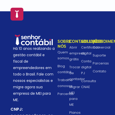
SOBRE
CONTABILIDADE
SOLUÇÕES
ATENDIME
NÓS
Abrir
Certificado
Comercial
Há 10 anos realizando a
Quem
empresa
digital
gestão contábil e
Suporte
somos
grátis
fiscal de
Conta
Parcerias
Blog
Trocar
digital
empreendedores em
Contato
contábil
de
PJ
todo o Brasil. Fale com
contador
Trabalhe
nossos especialistas e
Consulta
conosco
migre agora sua
Migrar
CNAE
MEI
empresa de MEI para
Parcerias
para
ME.
ME
CNPJ:
Planos