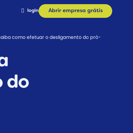
login
Abrir empresa grátis
Materiais
 Saiba como efetuar o desligamento do pró-
a
Calculadora de Plano
a
e
Consulta CNAE
o do