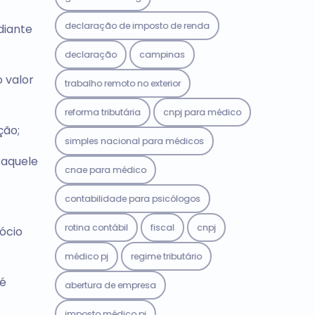
declaração de imposto de renda
diante
declaração
campinas
 valor
trabalho remoto no exterior
reforma tributária
cnpj para médico
ção;
simples nacional para médicos
 aquele
cnae para médico
contabilidade para psicólogos
rotina contábil
fiscal
cnpj
ócio
médico pj
regime tributário
 é
abertura de empresa
imposto médico pj