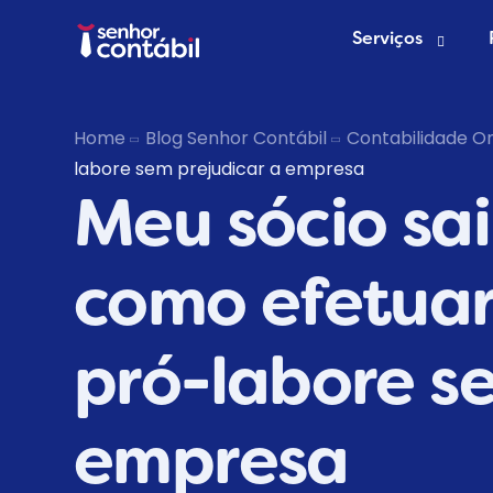
Serviços
Abrir Empr
Home
Blog Senhor Contábil
Contabilidade On
labore sem prejudicar a empresa
Trocar de
Meu sócio sa
Deixar de s
como efetuar
pró-labore s
empresa