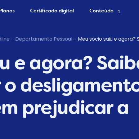
Planos
Certificado digital
Conteúdo
esa grátis
Blog Contábil
line
Departamento Pessoal
Meu sócio saiu e agora?
 Contador
Abertura de empres
iu e agora? Saib
Contabilidade Onlin
er MEI
 o desligament
em prejudicar a