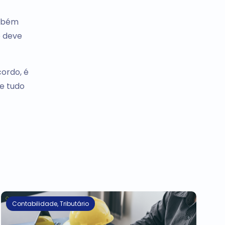
ambém
o deve
ordo, é
e tudo
Contabilidade
,
Tributário