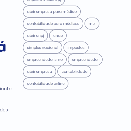
abrir empresa para médico
contabilidade para médicos
mei
abrir cnpj
cnae
á
simples nacional
impostos
empreendedorismo
empreendedor
abrir empresa
contabilidade
contabilidade online
iante
 dos