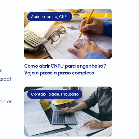
Abrir empresa
,
CNPJ
Como abrir CNPJ para engenheiro?
s
Veja o passo a passo completo
ssoal
Contabilidade
,
Tributário
ão os