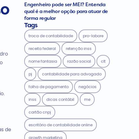
Engenheiro pode ser MEI? Entenda
to
qual é a melhor opção para atuar de
forma regular
Tags
troca de contabilidade
pro-labore
receita federal
retenção inss
adro
nome fantasia
razão social
clt
 o
pj
contabilidade para advogado
folha de pagamento
negócios
o.
inss
dicas contábil
me
cartão cnpj
escritório de contabilidade online
as de
growth marketing