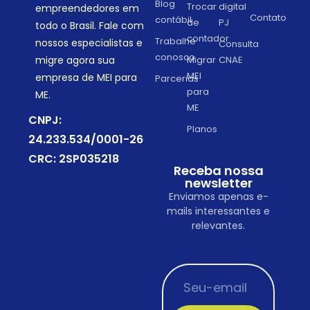
Blog
Trocar
digital
empreendedores em
Contato
contábil
de
PJ
todo o Brasil. Fale com
contador
Trabalhe
nossos especialistas e
Consulta
conosco
migre agora sua
Migrar
CNAE
MEI
empresa de MEI para
Parcerias
para
ME.
ME
CNPJ:
Planos
24.233.534/0001-26
CRC: 2SP035218
Receba nossa
newsletter
Enviamos apenas e-
mails interessantes e
relevantes.