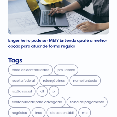
Engenheiro pode ser MEI? Entenda qual é a melhor
opção para atuar de forma regular
Tags
troca de contabilidade
pro-labore
receita federal
retenção inss
nome fantasia
razão social
clt
pj
contabilidade para advogado
folha de pagamento
negócios
inss
dicas contábil
me