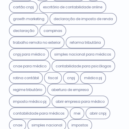
cartão cnpj
escritório de contabilidade online
growth marketing
declaração de imposto de renda
declaração
campinas
trabalho remoto no exterior
reforma tributária
cnpj para médico
simples nacional para médicos
cnae para médico
contabilidade para psicólogos
rotina contábil
fiscal
cnpj
médico pj
regime tributário
abertura de empresa
imposto médico pj
abrir empresa para médico
contabilidade para médicos
mei
abrir cnpj
cnae
simples nacional
impostos