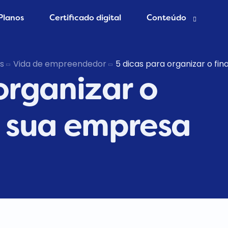
Planos
Certificado digital
Conteúdo
esa grátis
Blog Contábil
s
Vida de empreendedor
5 dicas para organizar o fi
organizar o
 Contador
Abertura de empres
Contabilidade Onlin
er MEI
a sua empresa