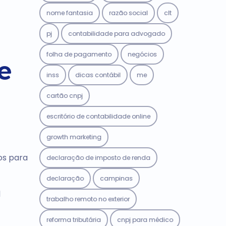
nome fantasia
razão social
clt
pj
contabilidade para advogado
folha de pagamento
negócios
e
inss
dicas contábil
me
cartão cnpj
escritório de contabilidade online
growth marketing
os para
declaração de imposto de renda
declaração
campinas
l
trabalho remoto no exterior
reforma tributária
cnpj para médico