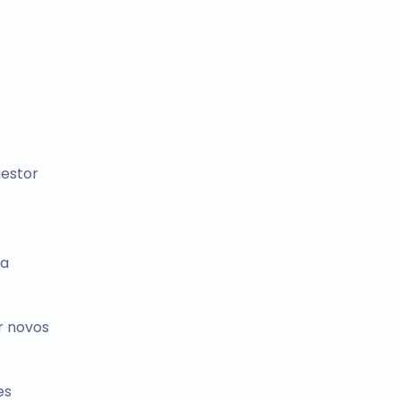
gestor
ma
r novos
es