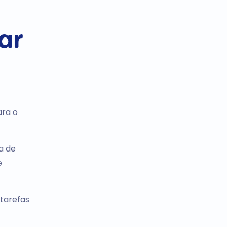
ar
ara o
a de
e
tarefas