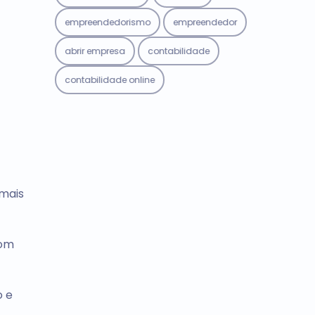
empreendedorismo
empreendedor
abrir empresa
contabilidade
contabilidade online
 mais
Com
o e