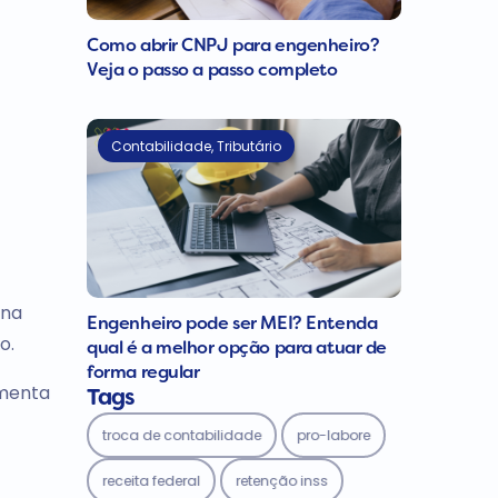
Como abrir CNPJ para engenheiro?
Veja o passo a passo completo
Contabilidade
,
Tributário
 na
Engenheiro pode ser MEI? Entenda
o.
qual é a melhor opção para atuar de
forma regular
amenta
Tags
troca de contabilidade
pro-labore
receita federal
retenção inss