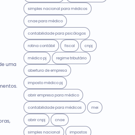
simples nacional para médicos
cnae para médico
contabilidade para psicólogos
rotina contábil
fiscal
cnpj
médico pj
regime tributário
 de uma
abertura de empresa
imposto médico pj
mentos.
abrir empresa para médico
contabilidade para médicos
mei
abrir cnpj
cnae
pras,
simples nacional
impostos