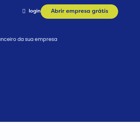
login
Abrir empresa grátis
Materiais
nanceiro da sua empresa
a
Calculadora de Plano
e
Consulta CNAE