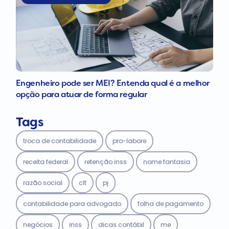
Engenheiro pode ser MEI? Entenda qual é a melhor
opção para atuar de forma regular
Tags
troca de contabilidade
pro-labore
receita federal
retenção inss
nome fantasia
razão social
clt
pj
contabilidade para advogado
folha de pagamento
negócios
inss
dicas contábil
me