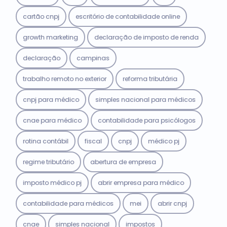
cartão cnpj
escritório de contabilidade online
growth marketing
declaração de imposto de renda
declaração
campinas
trabalho remoto no exterior
reforma tributária
cnpj para médico
simples nacional para médicos
cnae para médico
contabilidade para psicólogos
rotina contábil
fiscal
cnpj
médico pj
regime tributário
abertura de empresa
imposto médico pj
abrir empresa para médico
contabilidade para médicos
mei
abrir cnpj
cnae
simples nacional
impostos