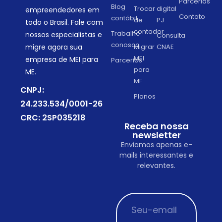
Parcerias
Blog
Trocar
digital
empreendedores em
Contato
contábil
de
PJ
todo o Brasil. Fale com
contador
Trabalhe
nossos especialistas e
Consulta
conosco
migre agora sua
Migrar
CNAE
MEI
empresa de MEI para
Parcerias
para
ME.
ME
CNPJ:
Planos
24.233.534/0001-26
CRC: 2SP035218
Receba nossa
newsletter
Enviamos apenas e-
mails interessantes e
relevantes.