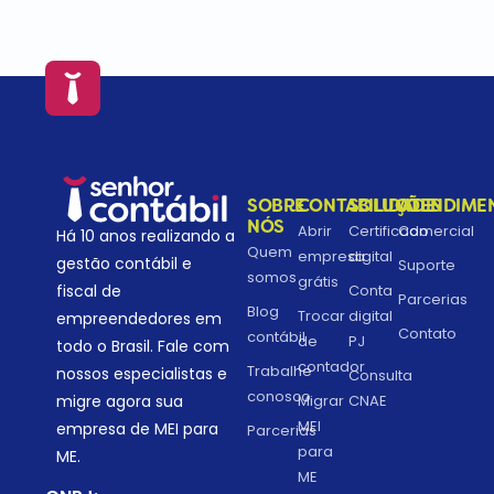
SOBRE
CONTABILIDADE
SOLUÇÕES
ATENDIME
NÓS
Abrir
Certificado
Comercial
Há 10 anos realizando a
Quem
empresa
digital
gestão contábil e
Suporte
somos
grátis
fiscal de
Conta
Parcerias
Blog
Trocar
digital
empreendedores em
Contato
contábil
de
PJ
todo o Brasil. Fale com
contador
Trabalhe
nossos especialistas e
Consulta
conosco
migre agora sua
Migrar
CNAE
MEI
empresa de MEI para
Parcerias
para
ME.
ME