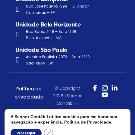
Rua José Paulino, 1399 – 12º Andar
Campinas – SP
Unidade Belo Horizonte
Rua Bahia, 1148 – Sala 1208
Belo Horizonte – MG
Unidade São Paulo
Avenida Paulista, 2073 – Sala 2220
São Paulo - SP
© Copyright
Política de
2026 | Senhor
privacidade
Contábil –
Todos os
A Senhor Contábil utiliza cookies para melhorar sua
direitos
navegação e experiência.
Política de Privacidade.
reservados.
Close GDPR Cookie Banner
Prosseguir