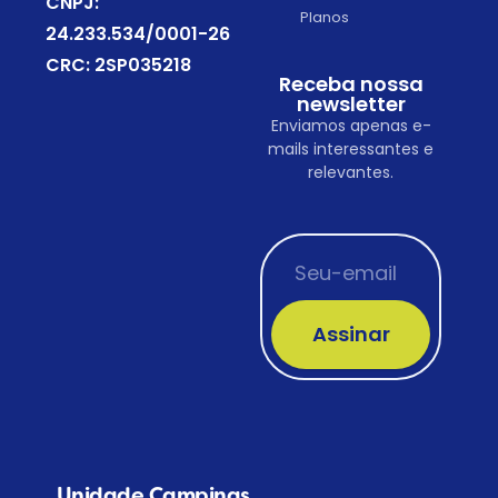
CNPJ:
Planos
24.233.534/0001-26
CRC: 2SP035218
Receba nossa
newsletter
Enviamos apenas e-
mails interessantes e
relevantes.
Assinar
Unidade Campinas