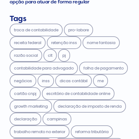
opção para atuar de forma regular
Tags
troca de contabilidade
pro-labore
receita federal
retenção inss
nome fantasia
razão social
clt
pj
contabilidade para advogado
folha de pagamento
negócios
inss
dicas contábil
me
cartão cnpj
escritório de contabilidade online
growth marketing
declaração de imposto de renda
declaração
campinas
trabalho remoto no exterior
reforma tributária