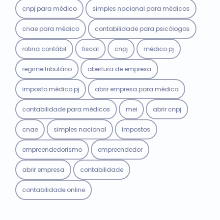
cnpj para médico
simples nacional para médicos
cnae para médico
contabilidade para psicólogos
rotina contábil
fiscal
cnpj
médico pj
regime tributário
abertura de empresa
imposto médico pj
abrir empresa para médico
contabilidade para médicos
mei
abrir cnpj
cnae
simples nacional
impostos
empreendedorismo
empreendedor
abrir empresa
contabilidade
contabilidade online