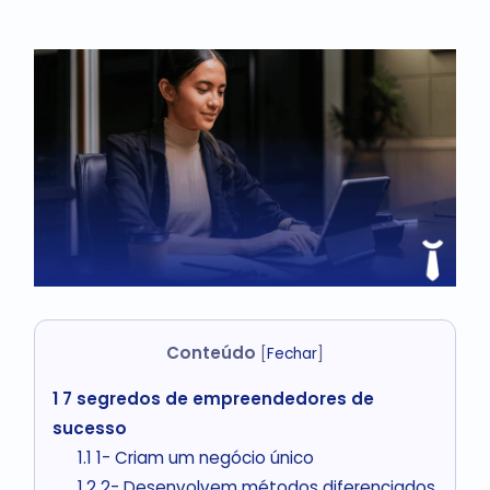
Conteúdo
[
Fechar
]
1
7 segredos de empreendedores de
sucesso
1.1
1- Criam um negócio único
1.2
2- Desenvolvem métodos diferenciados